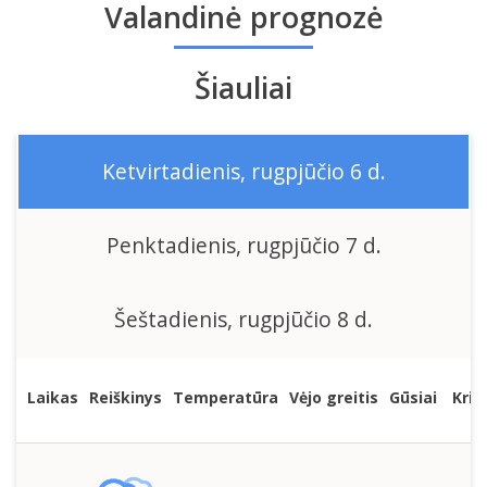
Valandinė prognozė
Šiauliai
Ketvirtadienis, rugpjūčio 6 d.
Penktadienis, rugpjūčio 7 d.
Šeštadienis, rugpjūčio 8 d.
Laikas
Reiškinys
Temperatūra
Vėjo greitis
Gūsiai
Kritu