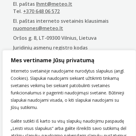
El. paštas
lhmt@meteo.lt
Tel.
+370 648 06 572
El. paštas interneto svetainės klausimais
nuomones@meteo.lt
Oršos g. 8, LT-09300 Vilnius, Lietuva
Juridinių asmenų registro kodas
290743240
Mes vertiname Jūsų privatumą
PVM mokėtojo kodas
LT907432416
Interneto svetainėje naudojame nurodytus slapukus (angl.
Cookies). Slapukai naudojami siekiant užtikrinti tinkamą
svetainės veikimą bei siekiant patobulinti svetainės
funkcionalumus ir pagerinti naudojimąsi svetaine. Būtinieji
slapukai naudojami visada, o kiti slapukai naudojami su
Jūsų sutikimu.
Galite sutikti iš karto su visų slapukų naudojimu paspaudę
„Leisti visus slapukus“ arba galite išreikšti savo sutikimą dėl
Sekite mus
atskirų slapukų naudojimo pakeisdami slapukų nustatymus.