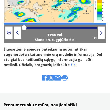
Šiandien,
rugpjūčio 6 d.
Šiuose žemėlapiuose pateikiama automatiškai
sugeneruota skaitmeninio orų modelio informacija. Dėl
staigiai besikeičiančių sąlygų informacija gali būti
netiksli. Oficialių prognozių ieškokite
čia
.
Prenumeruokite mūsų naujienlaiškį