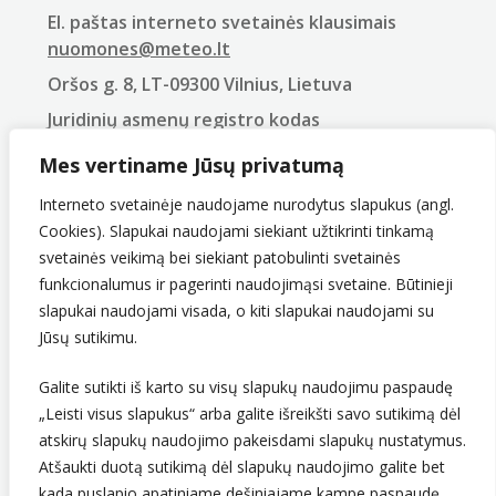
El. paštas interneto svetainės klausimais
nuomones@meteo.lt
Oršos g. 8, LT-09300 Vilnius, Lietuva
Juridinių asmenų registro kodas
290743240
Mes vertiname Jūsų privatumą
PVM mokėtojo kodas
LT907432416
Interneto svetainėje naudojame nurodytus slapukus (angl.
Cookies). Slapukai naudojami siekiant užtikrinti tinkamą
svetainės veikimą bei siekiant patobulinti svetainės
funkcionalumus ir pagerinti naudojimąsi svetaine. Būtinieji
slapukai naudojami visada, o kiti slapukai naudojami su
Jūsų sutikimu.
Galite sutikti iš karto su visų slapukų naudojimu paspaudę
„Leisti visus slapukus“ arba galite išreikšti savo sutikimą dėl
Sekite mus
atskirų slapukų naudojimo pakeisdami slapukų nustatymus.
Atšaukti duotą sutikimą dėl slapukų naudojimo galite bet
kada puslapio apatiniame dešiniajame kampe paspaudę