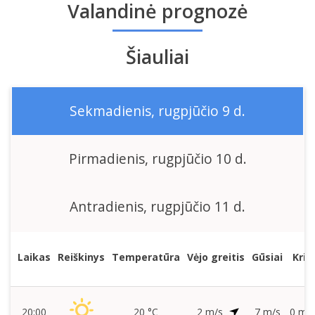
Valandinė prognozė
Šiauliai
Sekmadienis, rugpjūčio 9 d.
Pirmadienis, rugpjūčio 10 d.
Antradienis, rugpjūčio 11 d.
Laikas
Reiškinys
Temperatūra
Vėjo greitis
Gūsiai
Kritu
20:00
20 °C
2 m/s
7 m/s
0 mm/