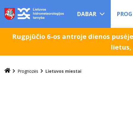
Praleisti
ir
DABAR
PROG
pereiti
į
turinį
Rugpjūčio 6-os antroje dienos pusėj
lietus
Prognozės
Lietuvos miestai