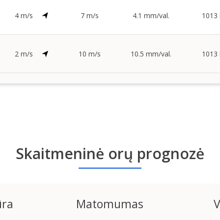
4 m/s
7 m/s
4.1 mm/val.
1013
2 m/s
10 m/s
10.5 mm/val.
1013
Skaitmeninė orų prognozė
ūra
Matomumas
V