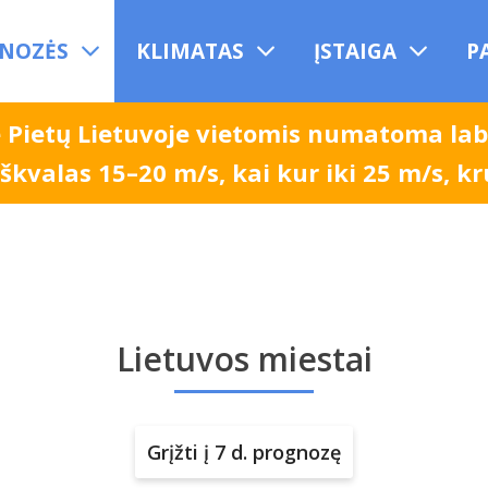
NOZĖS
KLIMATAS
ĮSTAIGA
P
e Pietų Lietuvoje vietomis numatoma la
, škvalas 15–20 m/s, kai kur iki 25 m/s, k
Lietuvos miestai
Grįžti į 7 d. prognozę