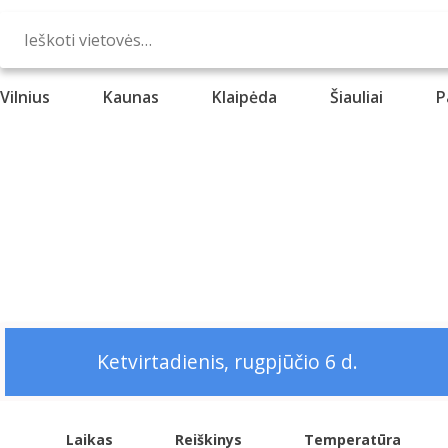
Vilnius
Kaunas
Klaipėda
Šiauliai
P
Ketvirtadienis, rugpjūčio 6 d.
Laikas
Reiškinys
Temperatūra