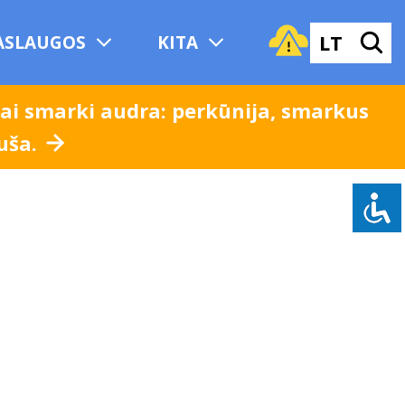
LT
ASLAUGOS
KITA
bai smarki audra: perkūnija, smarkus
ruša.