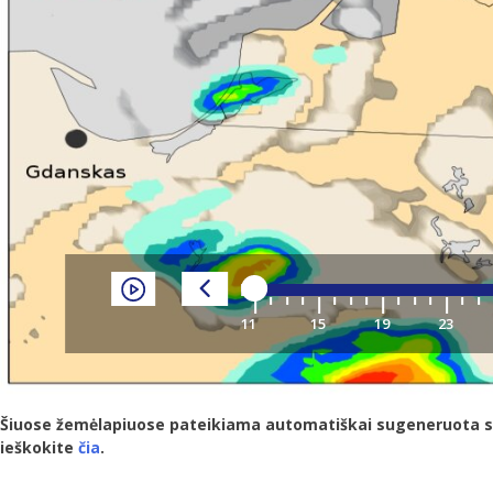
Šiuose žemėlapiuose pateikiama automatiškai sugeneruota skait
ieškokite
čia
.