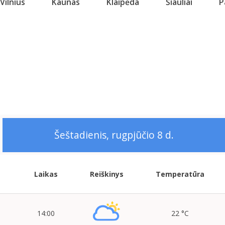
Vilnius
Kaunas
Klaipėda
Šiauliai
P
Šeštadienis, rugpjūčio 8 d.
Laikas
Reiškinys
Temperatūra
14:00
22 °C