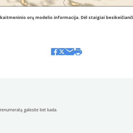
meninio orų modelio informacija. Dėl staigiai besikeičiančių s
prenumeratą galėsite bet kada.