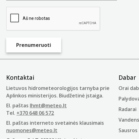
Kontaktai
Dabar
Lietuvos hidrometeorologijos tarnyba prie
Orai dab
Aplinkos ministerijos. Biudžetinė įstaiga.
Palydova
El. paštas
lhmt@meteo.lt
Radarai
Tel.
+370 648 06 572
Vandens 
El. paštas interneto svetainės klausimais
nuomones@meteo.lt
Sausros 