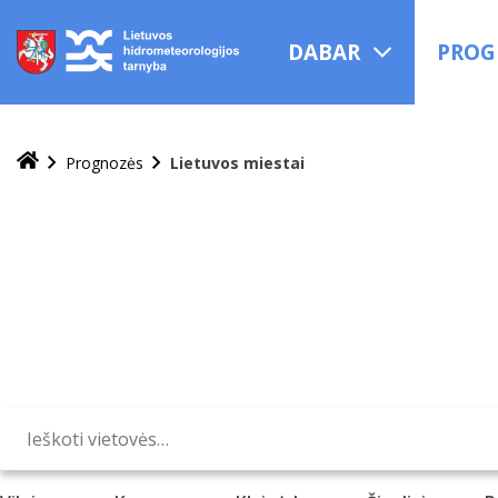
Praleisti
ir
DABAR
PROG
pereiti
į
turinį
Prognozės
Lietuvos miestai