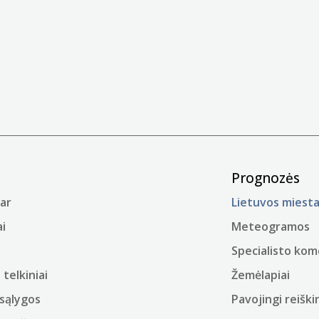
Prognozės
ar
Lietuvos miesta
i
Meteogramos
Specialisto ko
telkiniai
Žemėlapiai
sąlygos
Pavojingi reiškin