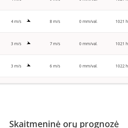
4 m/s
8 m/s
0 mm/val.
1021 
3 m/s
7 m/s
0 mm/val.
1021 
3 m/s
6 m/s
0 mm/val.
1022 
Skaitmeninė orų prognozė