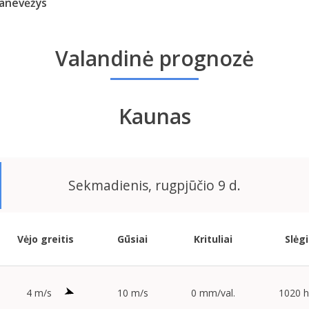
anevėžys
Valandinė prognozė
Kaunas
Sekmadienis, rugpjūčio 9 d.
Vėjo greitis
Gūsiai
Krituliai
Slėgi
4 m/s
10 m/s
0 mm/val.
1020 