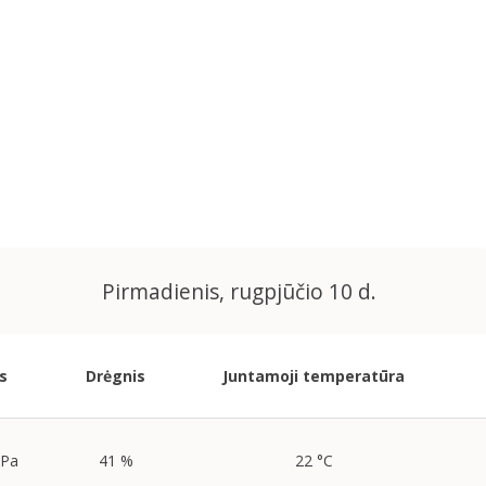
Pirmadienis, rugpjūčio 10 d.
s
Drėgnis
Juntamoji temperatūra
hPa
41 %
22 °C