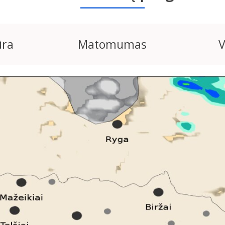
ūra
Matomumas
V