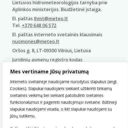
Lietuvos hidrometeorologijos tarnyba prie
Aplinkos ministerijos. Biudžetinė įstaiga.
El. paštas
lhmt@meteo.lt
Tel.
+370 648 06 572
El. paštas interneto svetainės klausimais
nuomones@meteo.lt
Oršos g. 8, LT-09300 Vilnius, Lietuva
Juridinių asmenų registro kodas
290743240
Mes vertiname Jūsų privatumą
PVM mokėtojo kodas
LT907432416
Interneto svetainėje naudojame nurodytus slapukus (angl.
Cookies). Slapukai naudojami siekiant užtikrinti tinkamą
svetainės veikimą bei siekiant patobulinti svetainės
funkcionalumus ir pagerinti naudojimąsi svetaine. Būtinieji
slapukai naudojami visada, o kiti slapukai naudojami su
Jūsų sutikimu.