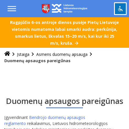
Praleisti
ir
pereiti
į
Rugpjūčio 6-os antroje dienos pusėje Pietų Lietuvoje
Pažymėti antraštes
turinį
title
vietomis numatoma labai smarki audra: perkūnija,
smarkus lietus, škvalas 15–20 m/s, kai kur iki 25
Tolinti
zoom_out
m/s, kruša.
Priartinti
zoom_in
Įstaiga
Asmens duomenų apsauga
Sumažinti šriftą
remove_circle_outline
Duomenų apsaugos pareigūnas
Padidinti šriftą
add_circle_outline
Šviesus kontrastas
brightness_high
Tamsus kontrastas
brightness_low
Grąžinti
Duomenų apsaugos pareigūnas
cached
viską
į
pradinę
Įgyvendinant
Bendrojo duomenų apsaugos
būseną
reglamento
reikalavimus, Lietuvos hidrometeorologijos