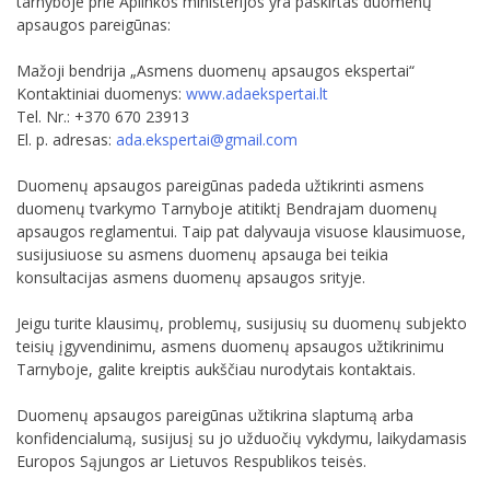
tarnyboje prie Aplinkos ministerijos yra paskirtas duomenų
apsaugos pareigūnas:
Mažoji bendrija „Asmens duomenų apsaugos ekspertai“
Kontaktiniai duomenys:
www.adaekspertai.lt
Tel. Nr.: +370 670 23913
El. p. adresas:
ada.ekspertai@gmail.com
Duomenų apsaugos pareigūnas padeda užtikrinti asmens
duomenų tvarkymo Tarnyboje atitiktį Bendrajam duomenų
apsaugos reglamentui. Taip pat dalyvauja visuose klausimuose,
susijusiuose su asmens duomenų apsauga bei teikia
konsultacijas asmens duomenų apsaugos srityje.
Jeigu turite klausimų, problemų, susijusių su duomenų subjekto
teisių įgyvendinimu, asmens duomenų apsaugos užtikrinimu
Tarnyboje, galite kreiptis aukščiau nurodytais kontaktais.
Duomenų apsaugos pareigūnas užtikrina slaptumą arba
konfidencialumą, susijusį su jo užduočių vykdymu, laikydamasis
Europos Sąjungos ar Lietuvos Respublikos teisės.