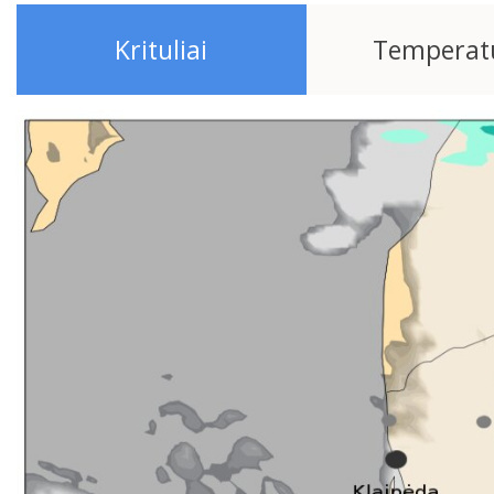
Krituliai
Temperat