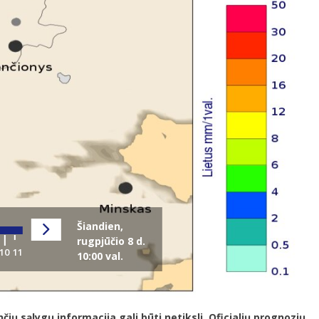
Šiandien,
rugpjūčio 8 d.
10:00 val.
 sąlygų informacija gali būti netiksli. Oficialių prognozių