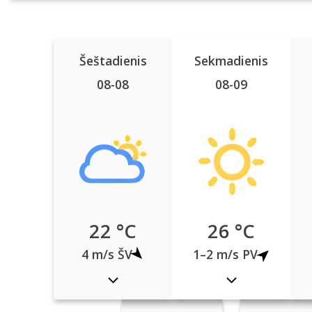
Šeštadienis
Sekmadienis
08-08
08-09
22 °C
26 °C
4 m/s ŠV
1–2 m/s PV