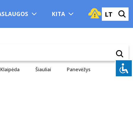
LT
ASLAUGOS
KITA
Klaipėda
Šiauliai
Panevėžys