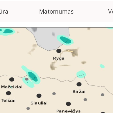
ūra
Matomumas
V