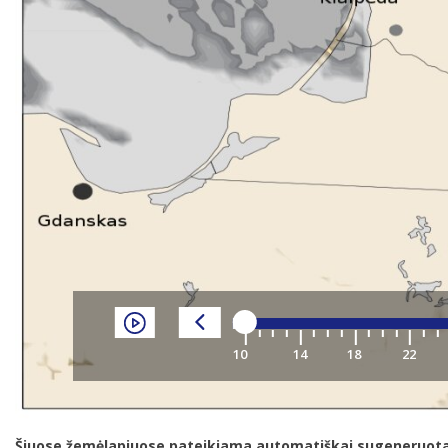
Šiuose žemėlapiuose pateikiama automatiškai sugeneruota ska