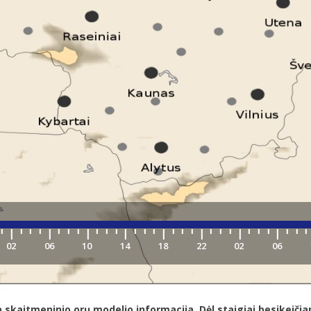
itmeninio orų modelio informacija. Dėl staigiai besikeičiančių