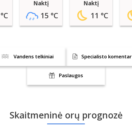
Naktį
Naktį
 °C
15 °C
11 °C
Vandens telkiniai
Specialisto komenta
Paslaugos
Skaitmeninė orų prognozė