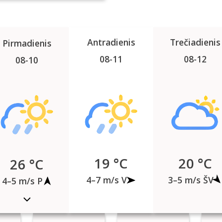
Antradienis
Trečiadienis
Pirmadienis
08-11
08-12
08-10
19 °C
20 °C
26 °C
4–7 m/s V
3–5 m/s ŠV
4–5 m/s P