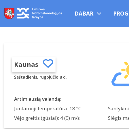
Praleisti
ir
DABAR
PROG
pereiti
į
turinį
Kaunas
Šeštadienis, rugpjūčio 8 d.
Artimiausią valandą:
Juntamoji temperatūra: 18 °C
Santykini
Vėjo greitis (gūsiai): 4 (9) m/s
Slėgis ma