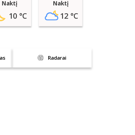
Naktį
Naktį
10 °C
12 °C
ras
Radarai