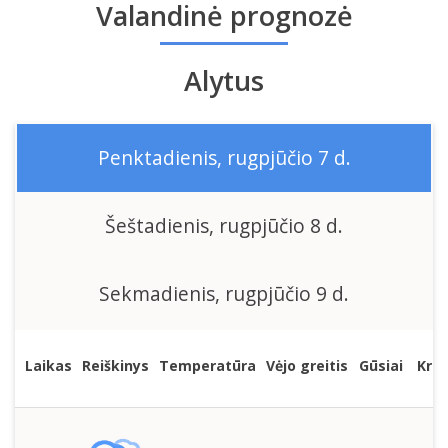
Valandinė prognozė
Alytus
Penktadienis, rugpjūčio 7 d.
Šeštadienis, rugpjūčio 8 d.
Sekmadienis, rugpjūčio 9 d.
Laikas
Reiškinys
Temperatūra
Vėjo greitis
Gūsiai
Krit