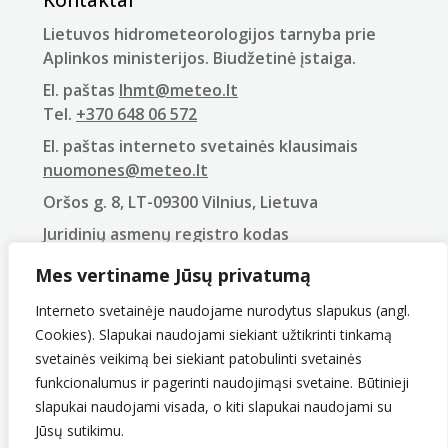
Kontaktai
Lietuvos hidrometeorologijos tarnyba prie
Aplinkos ministerijos. Biudžetinė įstaiga.
El. paštas
lhmt@meteo.lt
Tel.
+370 648 06 572
El. paštas interneto svetainės klausimais
nuomones@meteo.lt
Oršos g. 8, LT-09300 Vilnius, Lietuva
Juridinių asmenų registro kodas
290743240
Mes vertiname Jūsų privatumą
PVM mokėtojo kodas
LT907432416
Interneto svetainėje naudojame nurodytus slapukus (angl.
Cookies). Slapukai naudojami siekiant užtikrinti tinkamą
svetainės veikimą bei siekiant patobulinti svetainės
funkcionalumus ir pagerinti naudojimąsi svetaine. Būtinieji
slapukai naudojami visada, o kiti slapukai naudojami su
Jūsų sutikimu.