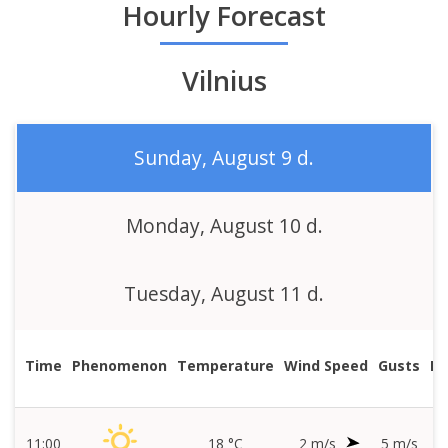
state
Hourly Forecast
Vilnius
Sunday, August 9 d.
Monday, August 10 d.
Tuesday, August 11 d.
Time
Phenomenon
Temperature
Wind Speed
Gusts
Pr
11:00
18 °C
2 m/s
5 m/s