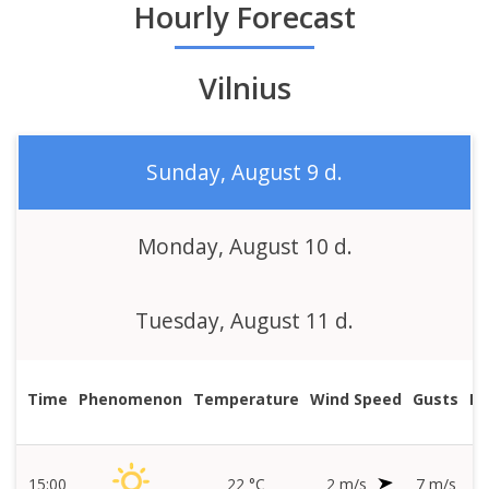
state
Hourly Forecast
Vilnius
Sunday, August 9 d.
Monday, August 10 d.
Tuesday, August 11 d.
Time
Phenomenon
Temperature
Wind Speed
Gusts
Pr
15:00
22 °C
2 m/s
7 m/s